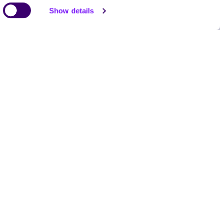
Show details
LMT Zvanu pārvaldnieks (Call Manager)
Lasīt vairāk