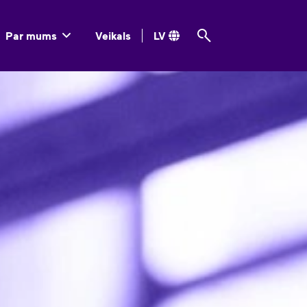
Par mums
Veikals
LV