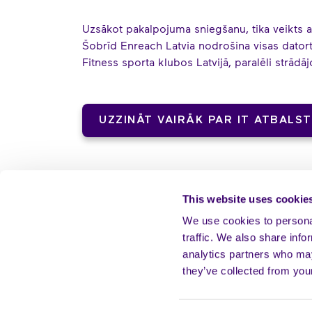
Uzsākot pakalpojuma sniegšanu, tika veikts audi
Šobrīd Enreach Latvia nodrošina visas dato
Fitness sporta klubos Latvijā, paralēli strādā
UZZINĀT VAIRĀK PAR IT ATBALS
This website uses cookie
We use cookies to personal
traffic. We also share info
analytics partners who may
they’ve collected from your