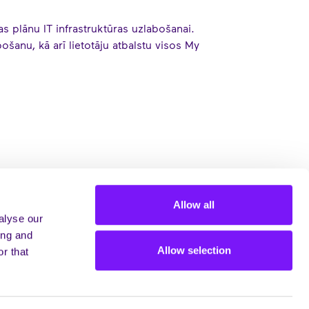
bas plānu IT infrastruktūras uzlabošanai.
šanu, kā arī lietotāju atbalstu visos My
Allow all
alyse our
ing and
Allow selection
r that