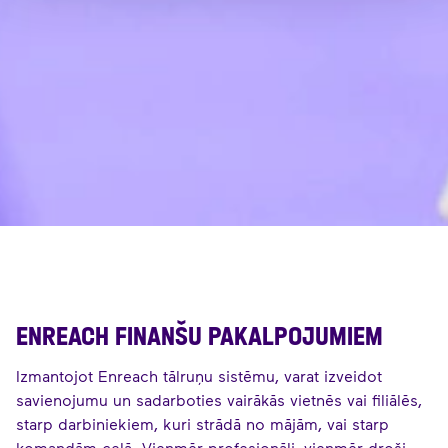
ENREACH FINANŠU PAKALPOJUMIEM
Izmantojot Enreach tālruņu sistēmu, varat izveidot
savienojumu un sadarboties vairākās vietnēs vai filiālēs,
starp darbiniekiem, kuri strādā no mājām, vai starp
komandām ceļā. Vienmēr profesionāli, vienmēr droši.