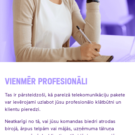
VIENMĒR PROFESIONĀLI
Tas ir pārsteidzoši, kā pareizā telekomunikāciju pakete
var ievērojami uzlabot jūsu profesionālo klātbūtni un
klientu pieredzi.
Neatkarīgi no tā, vai jūsu komandas biedri atrodas
birojā, ārpus telpām vai mājās, uzņēmuma tālruņa