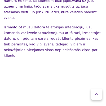
numurs nozīmē, ka klientiem tikai jāpiezvana uz jūsu
uzņēmuma līniju, taču zvans tiks nosūtīts uz jūsu
atrašanās vietu un jebkuru ierīci, kurā vēlaties saņemt
zvanu.
Izmantojot mūsu datora telefonijas integrāciju, jūsu
komanda var izveidot savienojumu ar tālruni, izmantojot
datoru, un pēc tam uzreiz redzēt klientu piezīmes, kas
tiek parādītas, kad viņi zvana, tādējādi viņiem ir
nekavējoties pieejamas visas nepieciešamās ziņas par
klientu.