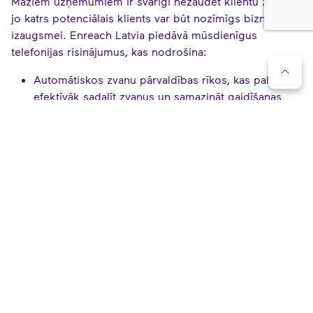
Maziem uzņēmumiem ir svarīgi nezaudēt klientu zvanus,
jo katrs potenciālais klients var būt nozīmīgs biznesa
izaugsmei. Enreach Latvia piedāvā mūsdienīgus
telefonijas risinājumus, kas nodrošina:
Automātiskos zvanu pārvaldības rīkos, kas palīdz
efektīvāk sadalīt zvanus un samazināt gaidīšanas
laiku.
Zvanu ierakstus un statistiku, kas ir noderīgi
kvalitātes kontrolei un klientu apkalpošanas
uzlabošanai.
Integrāciju ar CRM sistēmām, lai sekotu līdzi klientu
vēlmēm, vajadzībām un procesiem.
UZZINIET VAIRĀK PAR TELEFONIJAS
RISINĀJUMIEM