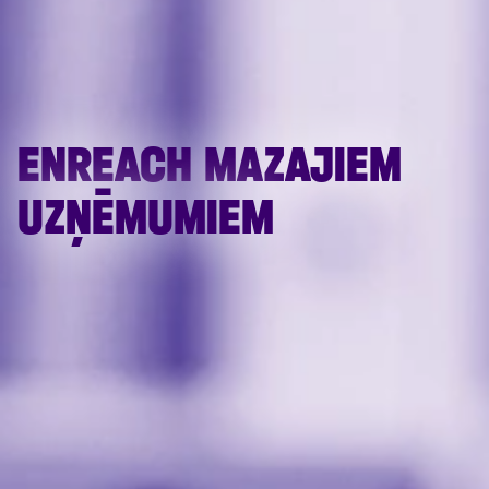
ENREACH MAZAJIEM
UZŅĒMUMIEM