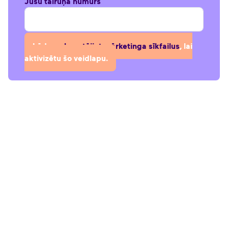
Jūsu tālruņa numurs
Lūdzu,
akceptējiet mārketinga sīkfailus
, lai
aktivizētu šo veidlapu.