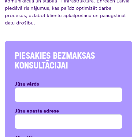
komunikācija un stabila IT infrastruktūra. Enreach Latvia
piedāvā risinājumus, kas palīdz optimizēt darba
procesus, uzlabot klientu apkalpošanu un paaugstināt
datu drošību.
PIESAKIES BEZMAKSAS
KONSULTĀCIJAI
Jūsu vārds
Jūsu epasta adrese