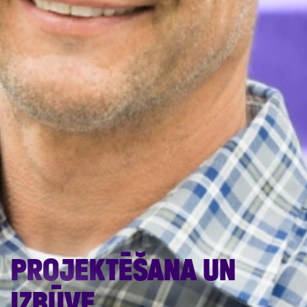
PROJEKTĒŠANA UN
IZBŪVE