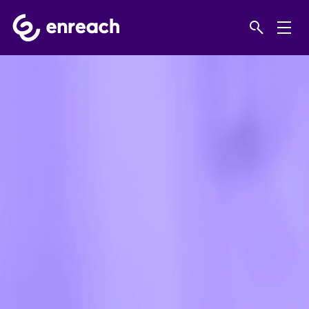
Home
Products
Klientu serviss un apkalpošana
Frontu