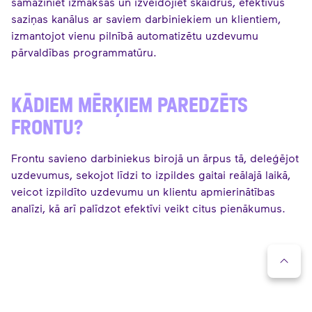
samaziniet izmaksas un izveidojiet skaidrus, efektīvus
saziņas kanālus ar saviem darbiniekiem un klientiem,
izmantojot vienu pilnībā automatizētu uzdevumu
pārvaldības programmatūru.
KĀDIEM MĒRĶIEM PAREDZĒTS
FRONTU?
Frontu savieno darbiniekus birojā un ārpus tā, deleģējot
uzdevumus, sekojot līdzi to izpildes gaitai reālajā laikā,
veicot izpildīto uzdevumu un klientu apmierinātības
analīzi, kā arī palīdzot efektīvi veikt citus pienākumus.